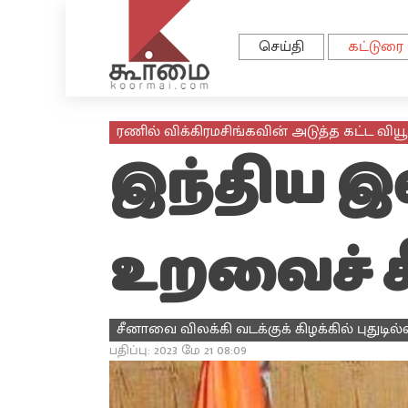
செய்தி
கட்டுரை
ரணில் விக்கிரமசிங்கவின் அடுத்த கட்ட வியூ
இந்திய இ
உறவைச் சீர
சீனாவை விலக்கி வடக்குக் கிழக்கில் புதுடில
பதிப்பு: 2023 மே 21 08:09