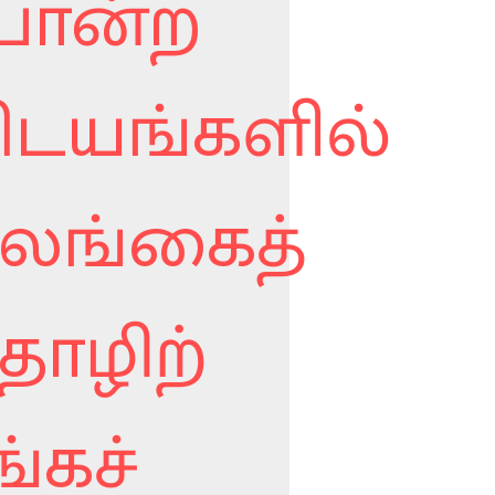
ோன்ற
ிடயங்களில்
லங்கைத்
ொழிற்
ங்கச்