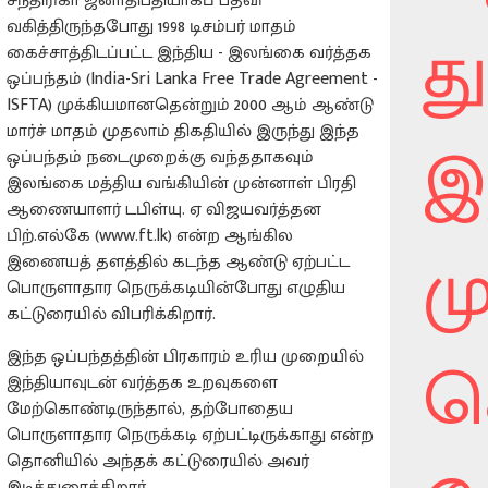
சந்திரிகா ஜனாதிபதியாகப் பதவி
வகித்திருந்தபோது 1998 டிசம்பர் மாதம்
த
கைச்சாத்திடப்பட்ட இந்திய - இலங்கை வர்த்தக
ஒப்பந்தம் (India-Sri Lanka Free Trade Agreement -
ISFTA) முக்கியமானதென்றும் 2000 ஆம் ஆண்டு
மார்ச் மாதம் முதலாம் திகதியில் இருந்து இந்த
இ
ஒப்பந்தம் நடைமுறைக்கு வந்ததாகவும்
இலங்கை மத்திய வங்கியின் முன்னாள் பிரதி
ஆணையாளர் டபிள்யு. ஏ விஜயவர்த்தன
பிற்.எல்கே (www.ft.lk) என்ற ஆங்கில
ம
இணையத் தளத்தில் கடந்த ஆண்டு ஏற்பட்ட
பொருளாதார நெருக்கடியின்போது எழுதிய
கட்டுரையில் விபரிக்கிறார்.
க
இந்த ஒப்பந்தத்தின் பிரகாரம் உரிய முறையில்
இந்தியாவுடன் வர்த்தக உறவுகளை
மேற்கொண்டிருந்தால், தற்போதைய
பொருளாதார நெருக்கடி ஏற்பட்டிருக்காது என்ற
தொனியில் அந்தக் கட்டுரையில் அவர்
இடித்துரைக்கிறார்.