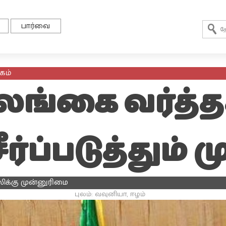
பார்வை
கம்
லங்கை வர்த்
்ப்படுத்தும் ம
்லிக்கு முன்னுரிமை
புலம்: வவுனியா, ஈழம்