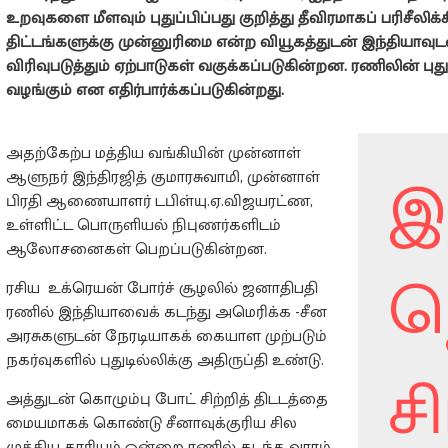
உறவுகளை மீளவும் புதுப்பிப்பது குறித்து தீவிரமாகப் பரிசீலிக்க
திட்டங்களுக்கு முன்னுரிமை என்ற வியூகத்துடன் இந்தியா
விரிவுபடுத்தும் ஏற்பாடுகள் வகுக்கப்படுகின்றன. ரணிலின் புத
வழங்கும் என எதிர்பார்க்கப்படுகின்றது.
அதற்கேற்ப மத்திய வங்கியின் முன்னாள்
இ
ஆளுநர் இந்திரஜித் குமாரசுவாமி, முன்னாள்
பிரதி ஆணையாளர் டபிள்யு.ஏ.விஜயரட்ண,
உள்ளிட்ட பொருளியல் நிபுணர்களிடம்
ஆலோசனைகள் பெறப்படுகின்றன.
த
ரசிய  உக்ரெயன் போர்ச் சூழலில் ஜனாதிபதி
ரணில் இந்தியாவைக் கடந்து அமெரிக்க -சீன
அரசுகளுடன் நேரடியாகக் கையாள முற்படும்
நகர்வுகளில் புதுடில்லிக்கு அதிருப்தி உண்டு.
ச
அத்துடன் கொழும்பு போட் சிற்றித் திடடத்தை
மையமாகக் கொண்டு சீனாவுக்குரிய சில
முக்கிய காரியம் ஒன்றை ரணில் கடந்த வாரம்