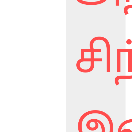
சி
இழ