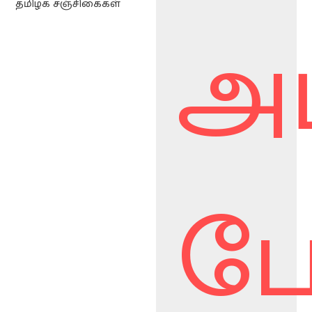
தமிழக சஞ்சிகைகள்
அட
ப