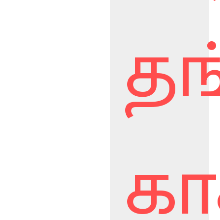
தங
கா