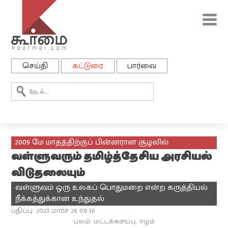
செய்தி
கட்டுரை
பார்வை
2009 மே மாதத்திற்குப் பின்னரான சூழலில்
வள்ளுவரும் தமிழ்த்தேசிய அரசியல்
விடுதலையும்
வள்ளுவம் ஒரு உலகப் பொதுமறை என்ற கருத்தியல்
நீக்கத்துக்கான உந்துதல்
பதிப்பு: 2023 மார்ச் 26 09:36
புலம்: மட்டக்களப்பு, ஈழம்