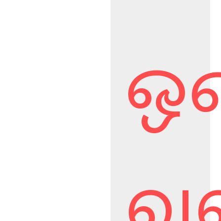
ஒன
வள