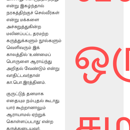
என்று இகழ்ந்தால்
நரகத்திற்குச் செல்வீர்கள்
என்று மக்களை
ஒர
அச்சுறுத்துகின்ற
மலினப்பட்ட தரமற்ற
கருத்துக்களும் நூல்களும்
வெளிவரும் இக்
காலத்தில் 'உண்மைப்
பொருளை ஆராய்ந்து
அறிதல் வேண்டும் என்று
வாதிட்டவர்தான்
கா.பொ.இரத்தினம்.
சம
குருட்டுத் தனமாக
எதையும நம்புதல் கூடாது.
யார் கூற்றானாலும்
ஆராயாமல் ஏற்றுக்
கொள்ளப்படாது' என்ற
கருத்துடையவர்.