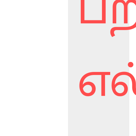
பற
எல