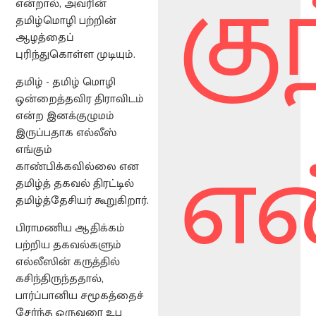
குந
என்றால், அவரின்
தமிழ்மொழி பற்றின்
ஆழத்தைப்
புரிந்துகொள்ள முடியும்.
தமிழ் - தமிழ் மொழி
ஒன்றைத்தவிர திராவிடம்
என்ற இனக்குழுமம்
என
இருப்பதாக எல்லீஸ்
எங்கும்
காண்பிக்கவில்லை என
தமிழ்த் தகவல் திரட்டில்
தமிழ்த்தேசியர் கூறுகிறார்.
பிராமணிய ஆதிக்கம்
பற்றிய தகவல்களும்
எல்லீஸின் கருத்தில்
கசிந்திருந்ததால்,
பார்ப்பானிய சமூகத்தைச்
சேர்ந்த ஒருவரை உப