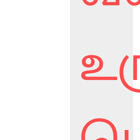
உர
பொ