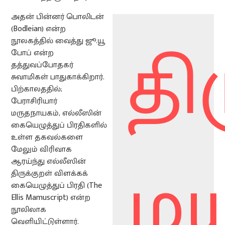
அதன் பின்னர் பொலிடன்
(Bodleian) என்ற
தி
நூலகத்தில் வைத்து ஜூ.யூ
போப் என்ற
தத்துவப்போதகர்
சுவாமிகள் பாதுகாக்கிறார்.
பிற்காலததில்;
பேராசிரியார்
மருதநாயகம், எல்லீஸின்
கையெழுத்துப் பிரதிகளில்
உள்ள தகவல்களை
மேலும் விரிவாக
மய
ஆரய்ந்து எல்லீஸின்
திருக்குறள் விளக்கக்
கையெழுத்துப் பிரதி (The
Ellis Mamuscript) என்ற
நூலிலாக
வெளியிட்டுள்ளார்.