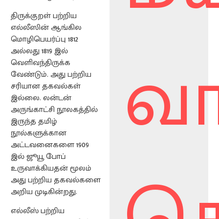
திருக்குறள் பற்றிய
எல்லீஸின் ஆங்கில
மொழிபெயர்ப்பு 1812
வா
அல்லது 1819 இல்
வெளிவந்திருக்க
வேண்டும். அது பற்றிய
சரியான தகவல்கள்
இல்லை. லன்டன்
அருங்காட்சி நூலகத்தில்
இருந்த தமிழ்
நூல்களுக்கான
அட்டவனைகளை 1909
இல் ஜூயூ போப்
சொ
உருவாக்கியதன் மூலம்
அது பற்றிய தகவல்களை
அறிய முடிகின்றது.
எல்லீஸ் பற்றிய