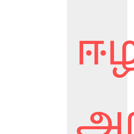
ஈழ
அற