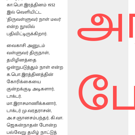
அர
கா.பொ.இரத்தினம் 1952
இல் வெளியிட்ட
'திருவள்ளுவர் நாள் மலர்'
என்ற நூலில்
பதிவிட்டிருக்கிறார்.
வைகாசி அனுடம்
வள்ளுவர் திருநாள்,
போ
தமிழினத்தை
ஒன்றுபடுத்தும் நாள் என்ற
க.பொ.இரத்தினத்தின்
கோரிக்கையை
குன்றக்குடி அடிகளார்,
டாக்டர்.
மா.இராசமாணிக்கனார்,
டாக்டர் மு.வரதராசன்,
அ.ச.ஞானசம்பந்தர், கி.வா.
ஜெகன்நாதன் போன்ற
பல்வேறு தமிழ் நாட்டுத்